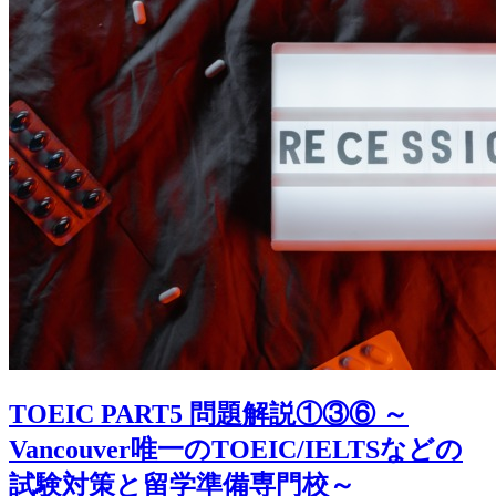
TOEIC PART5 問題解説①③⑥ ～
Vancouver唯一のTOEIC/IELTSなどの
試験対策と留学準備専門校～