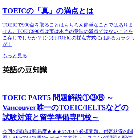
TOEICの「真」の満点とは
TOEICで990点を取ることはもちろん簡単なことではありま
せん。TOEIC990点は実は本当の意味の満点ではないことを
ご存じでしたか？じつはTOEICの採点方式にはあるカラクリ
が！
もっと見る
英語の豆知識
TOEIC PART5 問題解説①③⑧ ～
Vancouver唯一のTOEIC/IELTSなどの
試験対策と留学準備専門校～
今回の問題は難易度★★★の700点必須問題。付帯状況の問
題！Ableでは毎週Youtubeにて文法・リスニング問題を配信