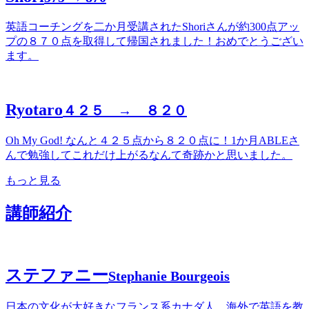
英語コーチングを二か月受講されたShoriさんが約300点アッ
プの８７０点を取得して帰国されました！おめでとうござい
ます。
Ryotaro
４２５ → ８２０
Oh My God! なんと４２５点から８２０点に！1か月ABLEさ
んで勉強してこれだけ上がるなんて奇跡かと思いました。
もっと見る
講師紹介
ステファニー
Stephanie Bourgeois
日本の文化が大好きなフランス系カナダ人。海外で英語を教