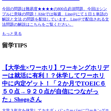
今回の問題は難易度★★★★の800点必須問題。今回はシン
プルに意味の問題！Ableでは毎週、Line@にて１日１単語の
解説と文法 の問題を配信しています。Line@で配信される文
法問題の解説はこちらをご覧ください。
もっと見る
留学TIPS
【大学生×ワーホリ】ワーキングホリデ
ーは就活に有利！？休学してワーホリ
中に内定ゲット！「２か月でTOEIC６
５０点→９２０点が自信につながっ
た」Shogoさん
大学３年次を休学してカナダ・バンクーバーにワーキングホ