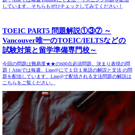
しています。そちらもぜひチェックしてみてください！
TOEIC PART5 問題解説①③⑦ ～
Vancouver唯一のTOEIC/IELTSなどの
試験対策と留学準備専門校～
今回の問題は難易度★★の600点必須問題。決まり表現の問
題！Ableでは毎週、Line@にて１日１単語の解説と文法 の問
題を配信しています。Line@で配信される文法問題の解説は
こちらをご覧ください。