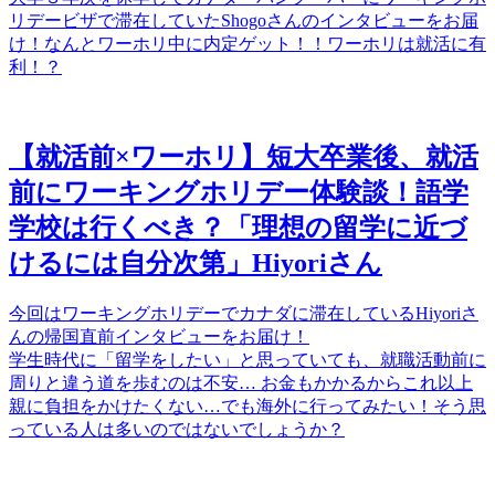
リデービザで滞在していたShogoさんのインタビューをお届
け！なんとワーホリ中に内定ゲット！！ワーホリは就活に有
利！？
【就活前×ワーホリ】短大卒業後、就活
前にワーキングホリデー体験談！語学
学校は行くべき？「理想の留学に近づ
けるには自分次第」Hiyoriさん
今回はワーキングホリデーでカナダに滞在しているHiyoriさ
んの帰国直前インタビューをお届け！
学生時代に「留学をしたい」と思っていても、就職活動前に
周りと違う道を歩むのは不安… お金もかかるからこれ以上
親に負担をかけたくない…でも海外に行ってみたい！そう思
っている人は多いのではないでしょうか？