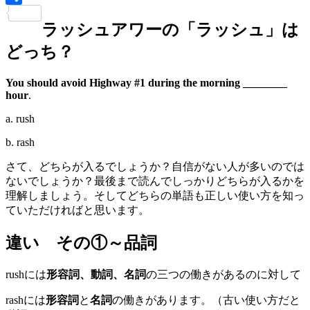
共
ラッシュアワーの「ラッシュ」は
有
どっち？
You should avoid Highway #1 during the morning ________
hour
.
a. rush
b. rash
さて、どちらが入るでしょうか？自信がない人が多いのでは
ないでしょうか？最後まで読んでしっかりどちらが入るかを
理解しましょう。そしてどちらの単語も正しい使い方を知っ
ていただければと思います。
違い その①～品詞
rushには
形容詞、動詞、名詞
の三つの働きがあるのに対して
rashには
形容詞
と
名詞
の働きがあります。（古い使い方だと