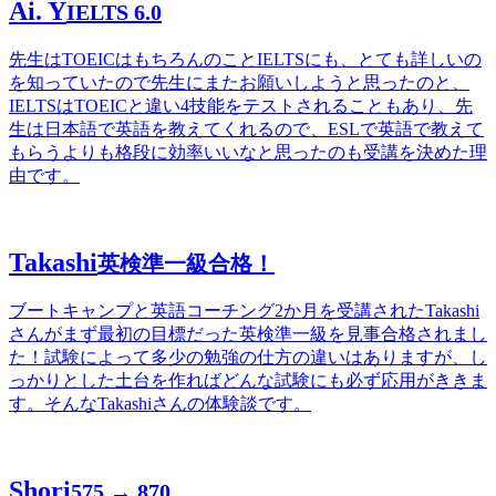
Ai. Y
IELTS 6.0
先生はTOEICはもちろんのことIELTSにも、とても詳しいの
を知っていたので先生にまたお願いしようと思ったのと、
IELTSはTOEICと違い4技能をテストされることもあり、先
生は日本語で英語を教えてくれるので、ESLで英語で教えて
もらうよりも格段に効率いいなと思ったのも受講を決めた理
由です。
Takashi
英検準一級合格！
ブートキャンプと英語コーチング2か月を受講されたTakashi
さんがまず最初の目標だった英検準一級を見事合格されまし
た！試験によって多少の勉強の仕方の違いはありますが、し
っかりとした土台を作ればどんな試験にも必ず応用がききま
す。そんなTakashiさんの体験談です。
Shori
575 → 870