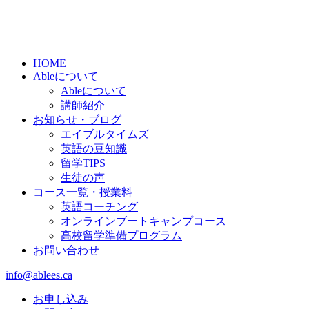
HOME
Ableについて
Ableについて
講師紹介
お知らせ・ブログ
エイブルタイムズ
英語の豆知識
留学TIPS
生徒の声
コース一覧・授業料
英語コーチング
オンラインブートキャンプコース
高校留学準備プログラム
お問い合わせ
info@ablees.ca
お申し込み