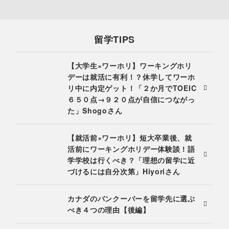
留学TIPS
【大学生×ワーホリ】ワーキングホリ
デーは就活に有利！？休学してワーホ
リ中に内定ゲット！「２か月でTOEIC
６５０点→９２０点が自信につながっ
た」Shogoさん
【就活前×ワーホリ】短大卒業後、就
活前にワーキングホリデー体験談！語
学学校は行くべき？「理想の留学に近
づけるには自分次第」Hiyoriさん
カナダのバンクーバーを留学先に選ぶ
べき４つの理由【後編】