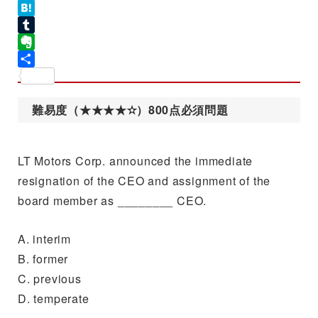
Line
Hatena
Tumblr
Evernote
共
有
難易度（★★★★✫）800点必須問題
LT Motors Corp. announced the immediate
resignation of the CEO and assignment of the
board member as ________ CEO.
A. interim
B. former
C. previous
D. temperate