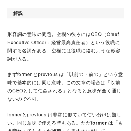
解説
形容詞の意味の問題。空欄の後ろにはCEO（Chief
Executive Officer：経営最高責任者）という役職に
関する名詞がある。空欄には役職に絡むような形容
詞が入る。
まずformer とprevious は「以前の・前の」という意
味で基本的には同じ意味。この文章の場合は「以前
のCEOとして任命される」となると意味が全く通じ
ないので不可。
formerとprevious は非常に似ていて使い分けは難し
い。同じ意味で使える時もある。ただ
former は「も
う変わってしまった状態」
を表すのに対して