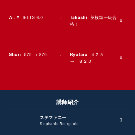
Ai. Y
IELTS 6.0
Takashi
英検準一級合
格！
Shori
575 → 870
Ryotaro
４２５
→ ８２０
講師紹介
ステファニー
Stephanie Bourgeois