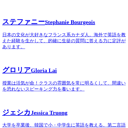
ステファニー
Stephanie Bourgeois
日本の文化が大好きなフランス系カナダ人。海外で英語を教
えた経験を生かして、的確に生徒の質問に答える力に定評が
あります。
グロリア
Gloria Lai
授業は活気が命！クラスの雰囲気を常に明るくして、間違い
を恐れないスピーキング力を養います。
ジェシカ
Jessica Truong
大学を卒業後、韓国で小・中学生に英語を教える。第二言語