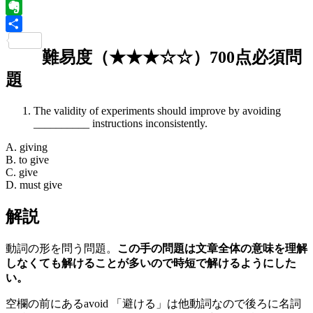
Tumblr
Evernote
共
難易度（★★★☆☆）700点必須問
有
題
The validity of experiments should improve by avoiding
__________ instructions inconsistently.
A. giving
B. to give
C. give
D. must give
解説
動詞の形を問う問題。
この手の問題は文章全体の意味を理解
しなくても解けることが多いので時短で解けるようにした
い。
空欄の前にあるavoid 「避ける」は他動詞なので後ろに名詞