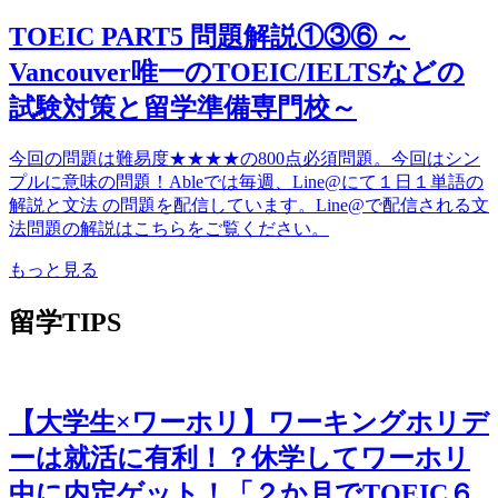
TOEIC PART5 問題解説①③⑥ ～
Vancouver唯一のTOEIC/IELTSなどの
試験対策と留学準備専門校～
今回の問題は難易度★★★★の800点必須問題。今回はシン
プルに意味の問題！Ableでは毎週、Line@にて１日１単語の
解説と文法 の問題を配信しています。Line@で配信される文
法問題の解説はこちらをご覧ください。
もっと見る
留学TIPS
【大学生×ワーホリ】ワーキングホリデ
ーは就活に有利！？休学してワーホリ
中に内定ゲット！「２か月でTOEIC６