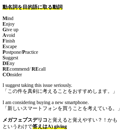
動名詞を目的語に取る動詞
M
ind
E
njoy
G
ive up
A
void
F
inish
E
scape
P
ostpone/
P
ractice
S
uggest
DE
ny
RE
commend/
RE
call
CO
nsider
I suggest taking this issue seriously.
「この件を真剣に考えることをおすすめします。」
I am considering buying a new smartphone.
「新しいスマートフォンを買うことを考えている。」
メガフェプスデリコ
と覚えると覚えやすい？！かも
というわけで
答えはA) giving