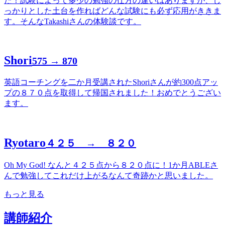
た！試験によって多少の勉強の仕方の違いはありますが、し
っかりとした土台を作ればどんな試験にも必ず応用がききま
す。そんなTakashiさんの体験談です。
Shori
575 → 870
英語コーチングを二か月受講されたShoriさんが約300点アッ
プの８７０点を取得して帰国されました！おめでとうござい
ます。
Ryotaro
４２５ → ８２０
Oh My God! なんと４２５点から８２０点に！1か月ABLEさ
んで勉強してこれだけ上がるなんて奇跡かと思いました。
もっと見る
講師紹介