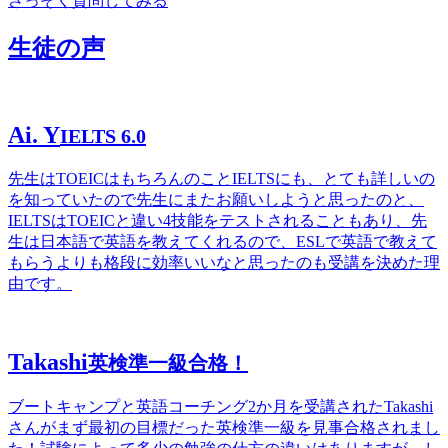
さっそく質問してみる
生徒の声
Ai. Y
IELTS 6.0
先生はTOEICはもちろんのことIELTSにも、とても詳しいの
を知っていたので先生にまたお願いしようと思ったのと、
IELTSはTOEICと違い4技能をテストされることもあり、先
生は日本語で英語を教えてくれるので、ESLで英語で教えて
もらうよりも格段に効率いいなと思ったのも受講を決めた理
由です。
Takashi
英検準一級合格！
ブートキャンプと英語コーチング2か月を受講されたTakashi
さんがまず最初の目標だった英検準一級を見事合格されまし