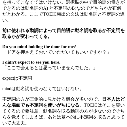
を持ってこなくてはいけない。選択肢の中で目的語の働きが
できるのは動名詞のA) と不定詞のB)なのでどちらかが正解
だとわかる。ここでTOEIC頻出の文法は動名詞と不定詞の違
い。
前に使われる動詞によって目的語に動名詞を取るか不定詞を
取るかが変わってくる。
Do you mind holding the door for me?
「ドアを押さえておいていただいてもいいですか？」
I didn't expect to see you here.
「ここで会えるとは思っていませんでした。」
expectは不定詞
mindは動名詞を使わなくてはいけない。
不定詞の方が圧倒的に見かける機会が多いので、
日本人はど
んな場面でも不定詞を使いがちになる。
TOEICはそこを突い
てくるので要注意。動名詞を取る動詞の方が少ないのでそち
らを覚えてしまえば、あとは基本的に不定詞を取ると思って
いて大丈夫。