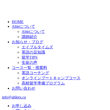
HOME
Ableについて
Ableについて
講師紹介
お知らせ・ブログ
エイブルタイムズ
英語の豆知識
留学TIPS
生徒の声
コース一覧・授業料
英語コーチング
オンラインブートキャンプコース
高校留学準備プログラム
お問い合わせ
info@ablees.ca
お申し込み