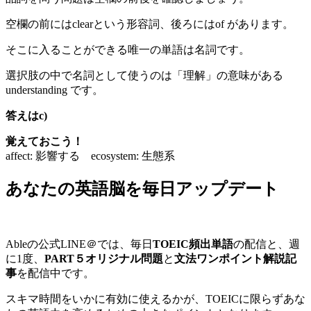
空欄の前にはclearという形容詞、後ろにはof があります。
そこに入ることができる唯一の単語は名詞です。
選択肢の中で名詞として使うのは「理解」の意味がある
understanding です。
答えはc)
覚えておこう！
affect: 影響する ecosystem: 生態系
あなたの英語脳を毎日アップデート
Ableの公式LINE＠では、毎日
TOEIC頻出単語
の配信と、週
に1度、
PART５オリジナル問題
と
文法ワンポイント解説記
事
を配信中です。
スキマ時間をいかに有効に使えるかが、TOEICに限らずあな