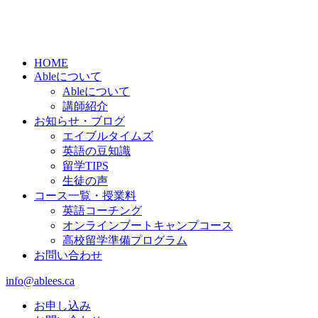
HOME
Ableについて
Ableについて
講師紹介
お知らせ・ブログ
エイブルタイムズ
英語の豆知識
留学TIPS
生徒の声
コース一覧・授業料
英語コーチング
オンラインブートキャンプコース
高校留学準備プログラム
お問い合わせ
info@ablees.ca
お申し込み