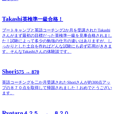
Takashi
英検準一級合格！
ブートキャンプと英語コーチング2か月を受講されたTakashi
さんがまず最初の目標だった英検準一級を見事合格されまし
た！試験によって多少の勉強の仕方の違いはありますが、し
っかりとした土台を作ればどんな試験にも必ず応用がききま
す。そんなTakashiさんの体験談です。
Shori
575 → 870
英語コーチングを二か月受講されたShoriさんが約300点アッ
プの８７０点を取得して帰国されました！おめでとうござい
ます。
Ryotaro
４２５ → ８２０