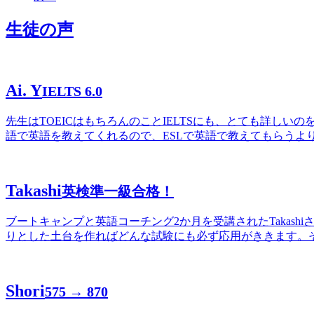
生徒の声
Ai. Y
IELTS 6.0
先生はTOEICはもちろんのことIELTSにも、とても詳しい
語で英語を教えてくれるので、ESLで英語で教えてもらうよ
Takashi
英検準一級合格！
ブートキャンプと英語コーチング2か月を受講されたTaka
りとした土台を作ればどんな試験にも必ず応用がききます。そんな
Shori
575 → 870