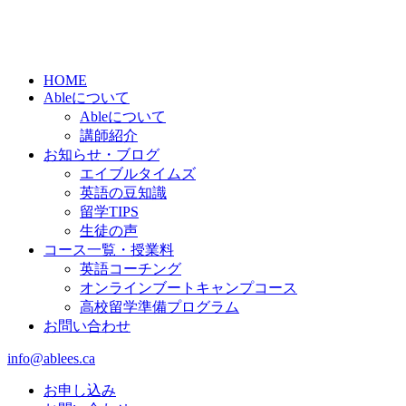
HOME
Ableについて
Ableについて
講師紹介
お知らせ・ブログ
エイブルタイムズ
英語の豆知識
留学TIPS
生徒の声
コース一覧・授業料
英語コーチング
オンラインブートキャンプコース
高校留学準備プログラム
お問い合わせ
info@ablees.ca
お申し込み