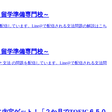
対策と留学準備専門校～
を配信しています。Line@で配信される文法問題の解説はこち
対策と留学準備専門校～
と文法 の問題を配信しています。Line@で配信される文法問
内定ゲット！「２か月でTOEIC６５０