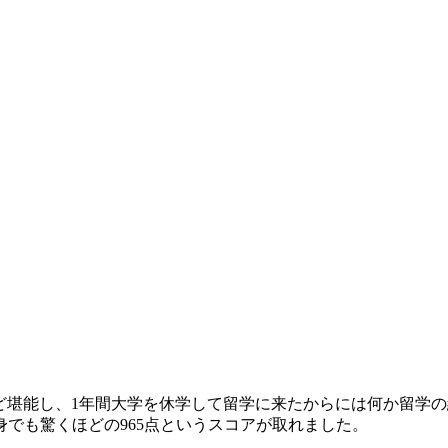
ほど堪能し、1年間大学を休学して留学に来たからには何か留学
でも驚くほどの965点というスコアが取れました。