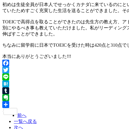
初めは生徒全員が日本人でせっかくカナダに来ているのにとい
ていたためすごく充実した生活を送ることができました。そ
TOEICで高得点を取ることができたのは‎先生方の教え方、
別にやるべき事も教えていただけました。私がリーディングス
伸ばすことができました。
ちなみに留学前に日本でTOEICを受けた時は420点と310点
本当にありがとうございました!!!
Facebook
Twitter
Line
Hatena
Tumblr
Evernote
共
前へ
有
一覧へ戻る
次へ