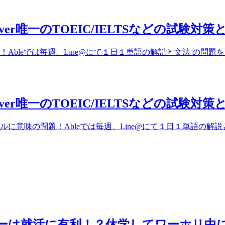
couver唯一のTOEIC/IELTSなどの試験
Ableでは毎週、Line@にて１日１単語の解説と文法 の問題
couver唯一のTOEIC/IELTSなどの試験
に意味の問題！Ableでは毎週、Line@にて１日１単語の解説
ーは就活に有利！？休学してワーホリ中に