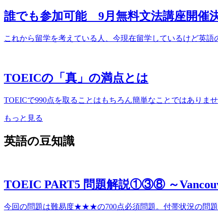
誰でも参加可能 9月無料文法講座開催
これから留学を考えている人、今現在留学しているけど英語の伸
TOEICの「真」の満点とは
TOEICで990点を取ることはもちろん簡単なことではありま
もっと見る
英語の豆知識
TOEIC PART5 問題解説①③⑧ ～Van
今回の問題は難易度★★★の700点必須問題。付帯状況の問題！