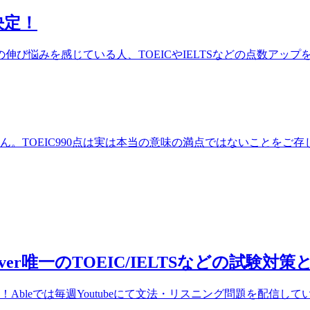
決定！
び悩みを感じている人、TOEICやIELTSなどの点数アッ
せん。TOEIC990点は実は本当の意味の満点ではないことをご
couver唯一のTOEIC/IELTSなどの試験
Ableでは毎週Youtubeにて文法・リスニング問題を配信