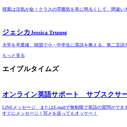
授業は活気が命！クラスの雰囲気を常に明るくして、間違い
ジェシカ
Jessica Truong
大学を卒業後、韓国で小・中学生に英語を教える。第二言語
もっと見る
エイブルタイムズ
オンライン英語サポート サブスクサ
LINEメッセージ、またはE-mailで無制限で英語の質問
すぐにメッセージ！写メを送ってもオッケー！