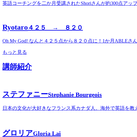
英語コーチングを二か月受講されたShoriさんが約300点
Ryotaro
４２５ → ８２０
Oh My God! なんと４２５点から８２０点に！1か月AB
もっと見る
講師紹介
ステファニー
Stephanie Bourgeois
日本の文化が大好きなフランス系カナダ人。海外で英語を教
グロリア
Gloria Lai