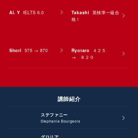
Ai. Y
IELTS 6.0
Takashi
英検準一級合
格！
Shori
575 → 870
Ryotaro
４２５
→ ８２０
講師紹介
ステファニー
Stephanie Bourgeois
グロリア