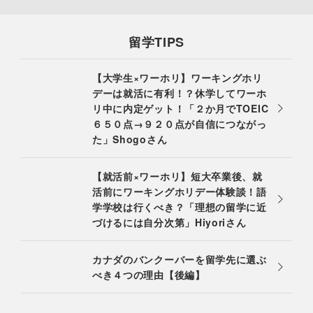
留学TIPS
【大学生×ワーホリ】ワーキングホリ
デーは就活に有利！？休学してワーホ
リ中に内定ゲット！「２か月でTOEIC
６５０点→９２０点が自信につながっ
た」Shogoさん
【就活前×ワーホリ】短大卒業後、就
活前にワーキングホリデー体験談！語
学学校は行くべき？「理想の留学に近
づけるには自分次第」Hiyoriさん
カナダのバンクーバーを留学先に選ぶ
べき４つの理由【後編】