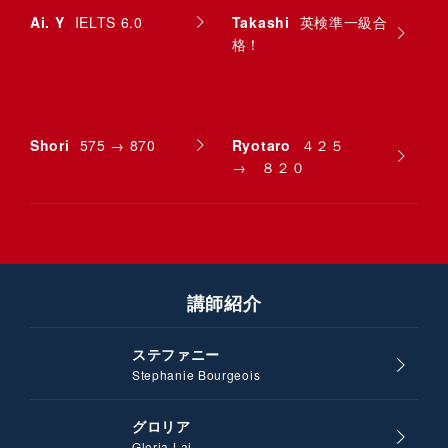
Ai. Y
IELTS 6.0
Takashi
英検準一級合
格！
Shori
575 → 870
Ryotaro
４２５
→ ８２０
講師紹介
ステファニー
Stephanie Bourgeois
グロリア
Gloria Lai