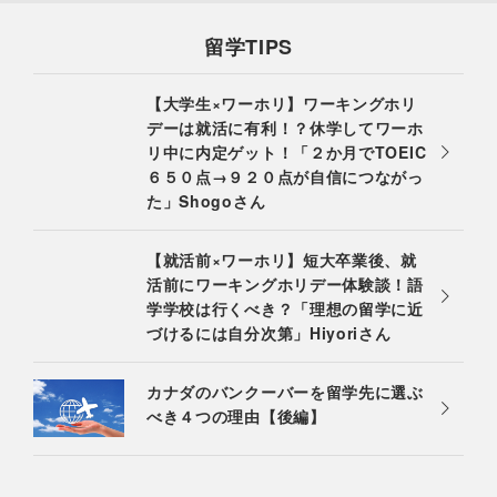
留学TIPS
【大学生×ワーホリ】ワーキングホリ
デーは就活に有利！？休学してワーホ
リ中に内定ゲット！「２か月でTOEIC
６５０点→９２０点が自信につながっ
た」Shogoさん
【就活前×ワーホリ】短大卒業後、就
活前にワーキングホリデー体験談！語
学学校は行くべき？「理想の留学に近
づけるには自分次第」Hiyoriさん
カナダのバンクーバーを留学先に選ぶ
べき４つの理由【後編】