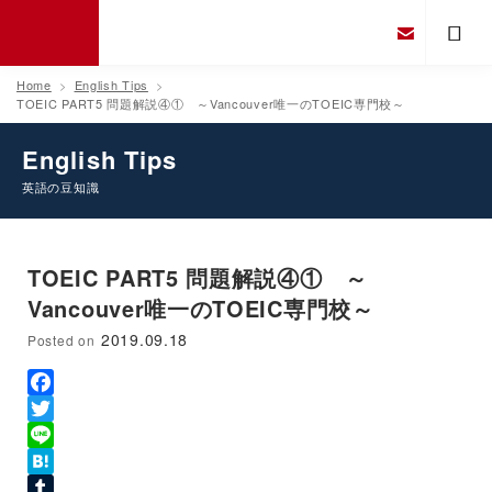
Home
English Tips
TOEIC PART5 問題解説④① ～Vancouver唯一のTOEIC専門校～
English Tips
英語の豆知識
TOEIC PART5 問題解説④① ～
Vancouver唯一のTOEIC専門校～
2019.09.18
Posted on
Facebook
Twitter
Line
Hatena