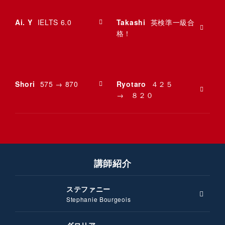
Ai. Y
IELTS 6.0
Takashi
英検準一級合
格！
Shori
575 → 870
Ryotaro
４２５
→ ８２０
講師紹介
ステファニー
Stephanie Bourgeois