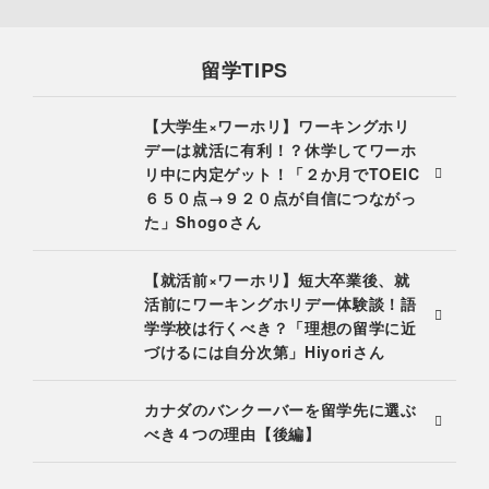
留学TIPS
【大学生×ワーホリ】ワーキングホリ
デーは就活に有利！？休学してワーホ
リ中に内定ゲット！「２か月でTOEIC
６５０点→９２０点が自信につながっ
た」Shogoさん
【就活前×ワーホリ】短大卒業後、就
活前にワーキングホリデー体験談！語
学学校は行くべき？「理想の留学に近
づけるには自分次第」Hiyoriさん
カナダのバンクーバーを留学先に選ぶ
べき４つの理由【後編】