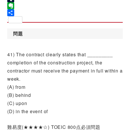
Tumblr
Evernote
共
有
問題
41) The contract clearly states that _________
completion of the construction project, the
contractor must receive the payment in full within a
week.
(A) from
(B) behind
(C) upon
(D) in the event of
難易度(★★★★☆) TOEIC 800点必須問題