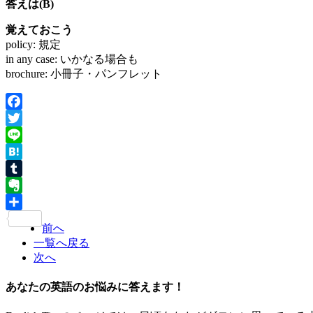
答えは(B)
覚えておこう
policy: 規定
in any case: いかなる場合も
brochure: 小冊子・パンフレット
Facebook
Twitter
Line
Hatena
Tumblr
Evernote
共
前へ
有
一覧へ戻る
次へ
あなたの英語のお悩みに答えます！