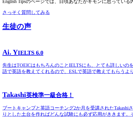
English Tipsのページでは、日頃あなたがギモンに思っ
さっそく質問してみる
生徒の声
Ai. Y
IELTS 6.0
先生はTOEICはもちろんのことIELTSにも、とても詳しい
語で英語を教えてくれるので、ESLで英語で教えてもらうよ
Takashi
英検準一級合格！
ブートキャンプと英語コーチング2か月を受講されたTaka
りとした土台を作ればどんな試験にも必ず応用がききます。そんな