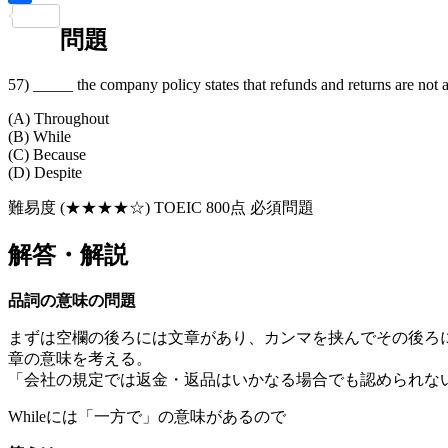
共
問題
有
57) _____ the company policy states that refunds and returns are not a
(A) Throughout
(B) While
(C) Because
(D) Despite
難易度 (★★★★☆) TOEIC 800点 必須問題
解答・解説
品詞の意味の問題
まずは空欄の後ろには文章があり、カンマを挟んでその後ろに
章の意味を考える。
「会社の規定では返金・返品はいかなる場合でも認められないと
Whileには「一方で」の意味があるので