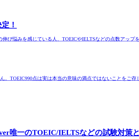
決定！
び悩みを感じている人、TOEICやIELTSなどの点数アッ
せん。TOEIC990点は実は本当の意味の満点ではないことをご
couver唯一のTOEIC/IELTSなどの試験