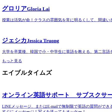
グロリア
Gloria Lai
授業は活気が命！クラスの雰囲気を常に明るくして、間違い
ジェシカ
Jessica Truong
大学を卒業後、韓国で小・中学生に英語を教える。第二言語
もっと見る
エイブルタイムズ
オンライン英語サポート サブスクサ
LINEメッセージ、またはE-mailで無制限で英語の質問
すぐにメッセージ！写メを送ってもオッケー！