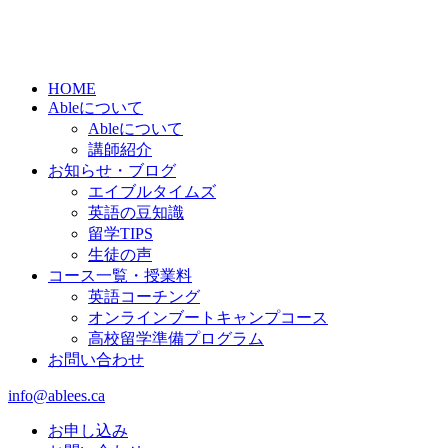
HOME
Ableについて
Ableについて
講師紹介
お知らせ・ブログ
エイブルタイムズ
英語の豆知識
留学TIPS
生徒の声
コース一覧・授業料
英語コーチング
オンラインブートキャンプコース
高校留学準備プログラム
お問い合わせ
info@ablees.ca
お申し込み