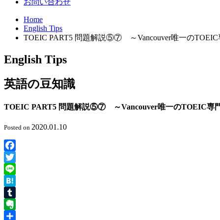
お問い合わせ
Home
English Tips
TOEIC PART5 問題解説⑤⑦ ～Vancouver唯一のTOE
English Tips
英語の豆知識
TOEIC PART5 問題解説⑤⑦ ～Vancouver唯一のTOEIC
2020.01.10
Posted on
Facebook
Twitter
Line
Hatena
Tumblr
Evernote