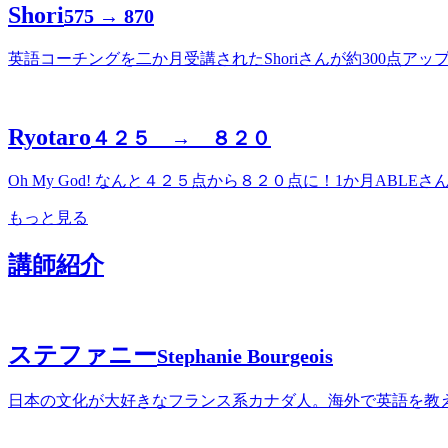
Shori
575 → 870
英語コーチングを二か月受講されたShoriさんが約300点
Ryotaro
４２５ → ８２０
Oh My God! なんと４２５点から８２０点に！1か月AB
もっと見る
講師紹介
ステファニー
Stephanie Bourgeois
日本の文化が大好きなフランス系カナダ人。海外で英語を教