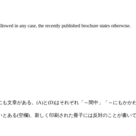
llowed in any case, the recently published brochure states otherwise.
も文章がある。(A)と(D)はそれぞれ「～間中」「～にもか
ある(空欄)、新しく印刷された冊子には反対のことが書いてあ