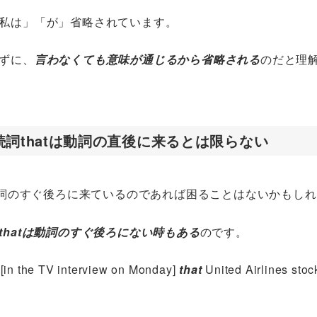
私は」「が」省略されています。
ずに、
言わなくても意味が通じるから省略される
のだと理
詞thatは動詞の直後に来るとは限らない
が動詞のすぐ後ろに来ているのであれば困ることはないかもし
thatは動詞のすぐ後ろにない時もある
のです。
[in the TV interview on Monday]
that
United Airlines stoc