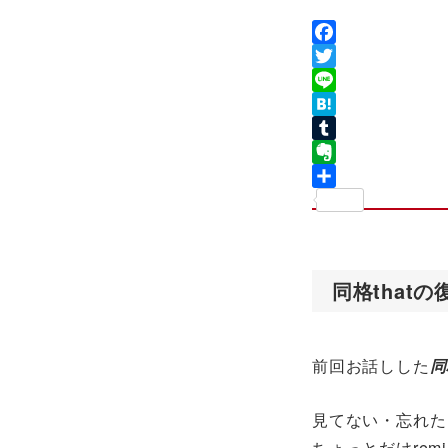
Facebook
Twitter
Line
Hatena
Tumblr
Evernote
共
有
同格thatの
前回お話しした
同
見てない・忘れた
ちょっとだけrem