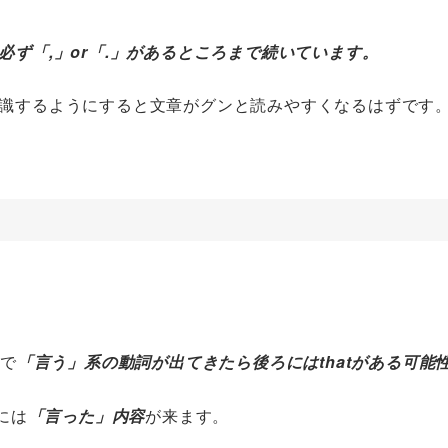
必ず「,」or「.」があるところまで続いています。
識するようにすると文章がグンと読みやすくなるはずです
どで
「言う」系の動詞が出てきたら後ろにはthatがある可能
ろには
「言った」内容
が来ます。