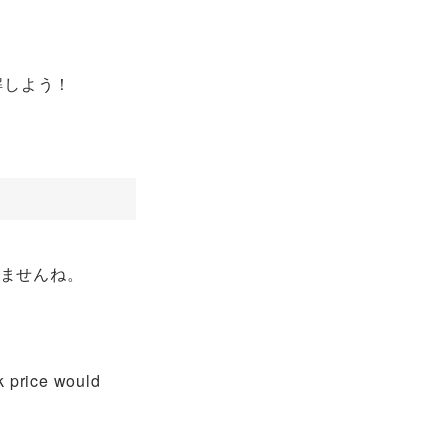
解しよう！
れませんね。
k price would