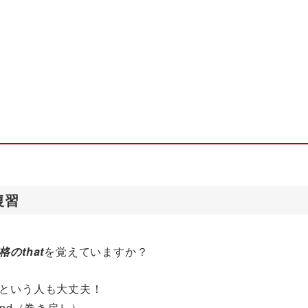
復習
格のthat
を覚えていますか？
という人も大丈夫！
ind（巻き戻し）。