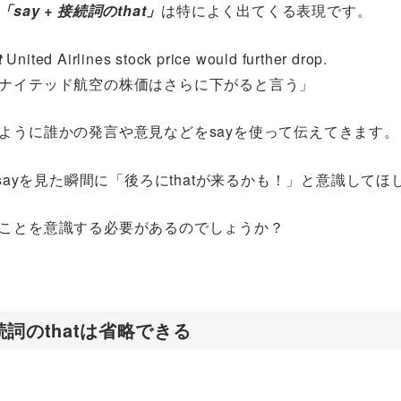
「say + 接続詞のthat」
は特によく出てくる表現です。
t
United Airlines stock price would further drop.
ナイテッド航空の株価はさらに下がると言う」
ように誰かの発言や意見などをsayを使って伝えてきます。
、sayを見た瞬間に「後ろにthatが来るかも！」と意識して
ことを意識する必要があるのでしょうか？
詞のthatは省略できる