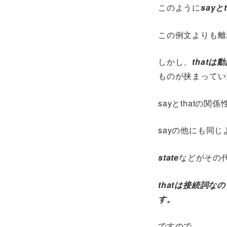
このように
say
この例文よりも離
しかし、
that
ものが挟まってい
sayとthatの
sayの他にも同
state
などがその
thatは接続詞
す。
ですので、