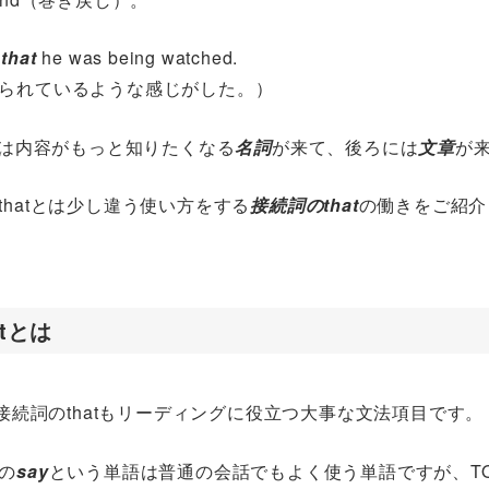
g
that
he was being watched.
られているような感じがした。）
は内容がもっと知りたくなる
名詞
が来て、後ろには
文章
が
thatとは少し違う使い方をする
接続詞のthat
の働きをご紹介
tとは
、接続詞のthatもリーディングに役立つ大事な文法項目です。
の
say
という単語は普通の会話でもよく使う単語ですが、TO