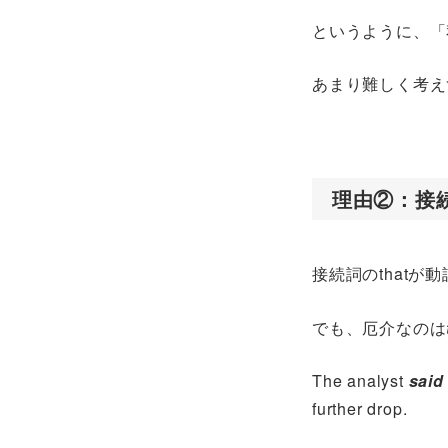
というように、「
あまり難しく考え
理由②：接続
接続詞のthat
でも、厄介なのは
The analyst
said
further drop.