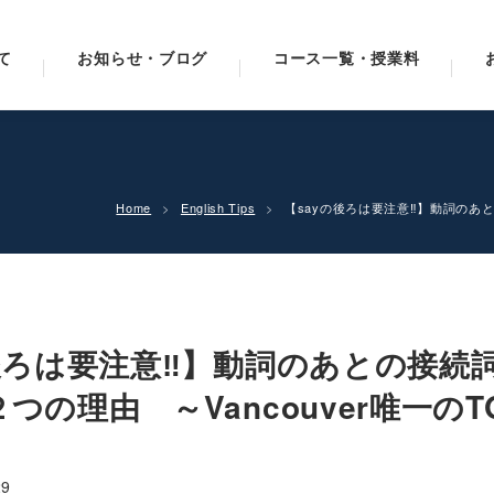
て
お知らせ・ブログ
コース一覧・授業料
Home
English Tips
【sayの後ろは要注意‼】動詞のあとの
後ろは要注意‼】動詞のあとの接続詞t
つの理由 ～Vancouver唯一のT
29